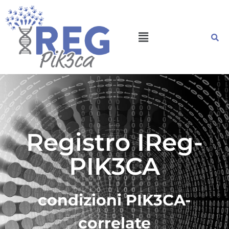
Registro IReg-
PIK3CA
condizioni PIK3CA-
correlate