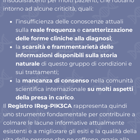
insoddisfacenti per molti pazienti, che ruotano
intorno ad alcune criticità,
quali:
l’insufficienza delle conoscenze attuali
sulla
reale frequenza
e
caratterizzazione
delle forme cliniche
alla diagnosi
;
la
scarsità e frammentarietà delle
informazioni disponibili sulla storia
naturale
di questo gruppo di condizioni e
sui trattamenti;
la
mancanza di consenso
nella comunità
scientifica internazionale
su molti aspetti
della presa in carico
.
Il
Registro IReg-PIK3CA
rappresenta quindi
uno strumento fondamentale per contribuire a
colmare le lacune informative attualmente
esistenti e a migliorare gli esiti e la qualità della
vita delle persone che ne soffrono, grazie alla