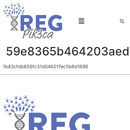
59e8365b464203aed
1b43cfdb856fc31d046217ec5b6d1696