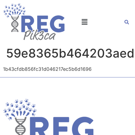
59e8365b464203aed
1b43cfdb856fc31d046217ec5b6d1696